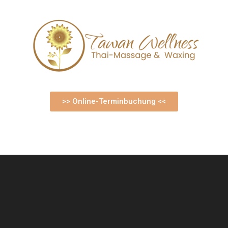
>> Online-Terminbuchung <<
Es konnte leider nichts gefunden werden.